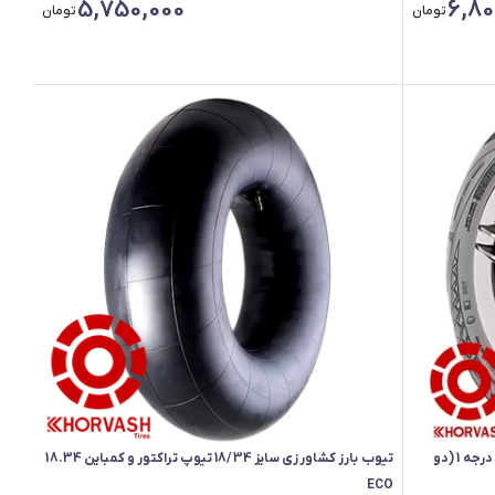
5,750,000
6,80
تومان
تومان
لاستیک دولتی 175/70/13 ایران تایر SERANZA درجه 1 (دو
تیوب بارز کشاورزی سایز 18/34 تیوپ تراکتور و کمباین 18.34
ECO