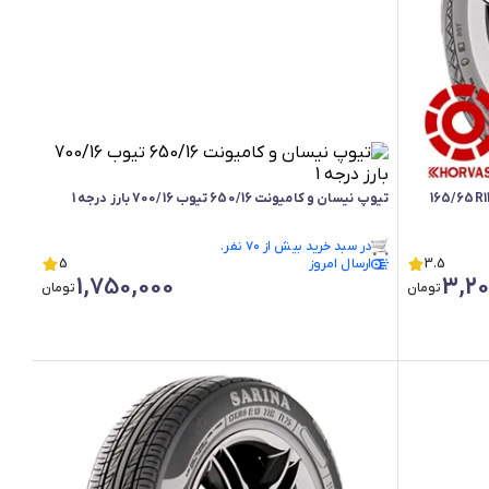
لاستیک ایران تایر SERANZA پراید دولتی سایز 165/65R13
تیوپ نیسان و کامیونت 650/16 تیوب 700/16 بارز درجه 1
در سبد خرید بیش از ۷۰ نفر.
3.5
ارسال امروز
در سبد خرید بیش از ۷۰ نفر.
5
1,750,000
3,20
تومان
تومان