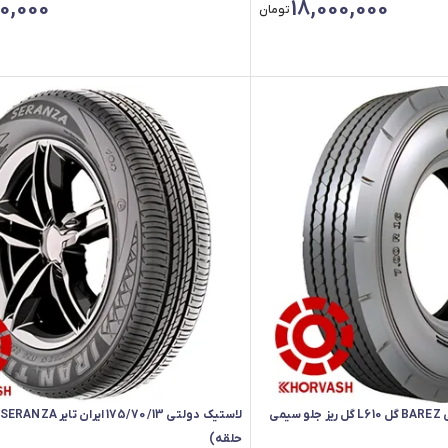
0,000
18,000,000
فقط ۲ عدد در انبار موجود است.
تومان
لاستیک بارز 700/16 تیوبی BAREZ گل L610 گل ریز جلو سیمی
حلقه)