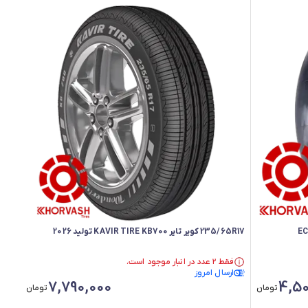
235/65R17 کویر تایر KAVIR TIRE KB700 تولید 2026
فقط ۲ عدد در انبار موجود است.
فقط ۲ عدد در انبار موجود است.
ارسال امروز
7,790,000
4,50
تومان
تومان