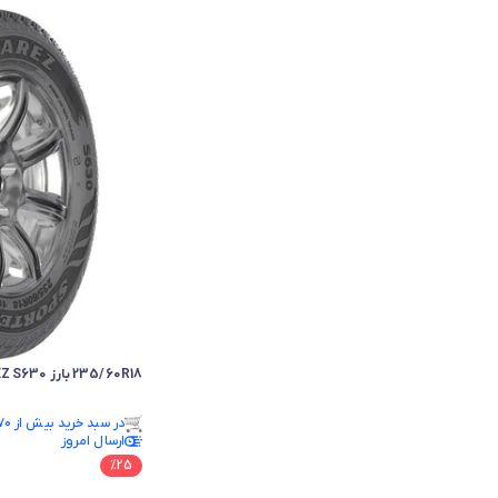
235/60R18 بارز BAREZ S630 درجه 1
در سبد خرید بیش از ۷۰ نفر.
ارسال امروز
در سبد خرید بیش از ۷۰ نفر.
%
25