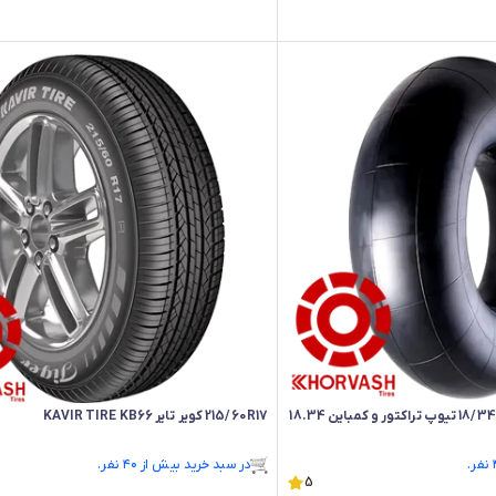
تیوب بارز کشاورزی سایز 18/34 تیوپ تراکتور و کمباین 18.34
215/60R17 کویر تایر KAVIR TIRE KB66
فقط ۲ عدد در انبار موجود است.
5
در سبد خرید بیش از ۴۰ نفر.