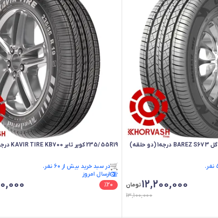
235/55R19 کویر تایر KAVIR TIRE KB700 درجه 1
در سبد خرید بیش از ۶۰ نفر.
ارسال امروز
در سبد خرید بیش از ۶۰ نفر.
0,000
12,200,000
تومان
20
%
13,100,000