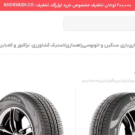
200,000 تومان
تخفیف مخصوص خرید اول
کد تخفیف:
KHORVASH.CO
ری
باری سنگین و اتوبوسی
راهسازی
لاستیک کشاورزی، تراکتور و کمباین
ین
ارزان‌ترین
گران‌ترین
جدید‌ترین