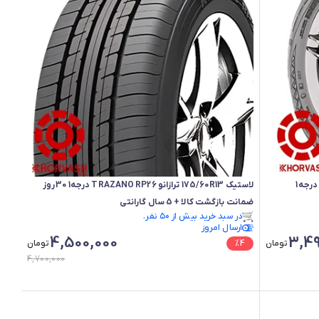
لاستیک 175/60R13 ترازانو TRAZANO RP26 درجه1 30روز
ضمانت بازگشت کالا + 5 سال گارانتی
در سبد خرید بیش از ۵۰ نفر.
ارسال امروز
در سبد خرید بیش از ۵۰ نفر.
4,500,000
3,49
تومان
4
%
تومان
4,700,000