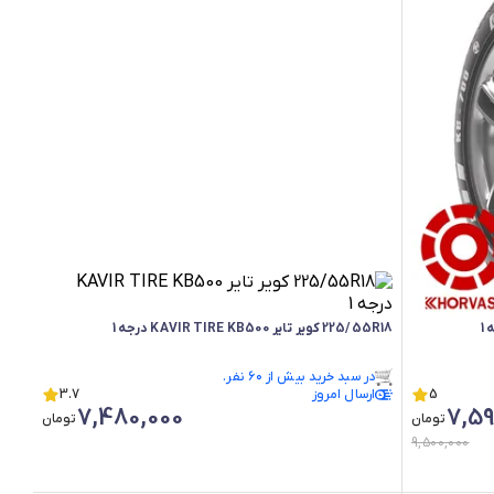
225/55R18 کویر تایر KAVIR TIRE KB500 درجه 1
فقط ۱ عدد در انبار موجود است.
5
ارسال امروز
در سبد خرید بیش از ۶۰ نفر.
3.7
7,480,000
7,59
فقط ۱ عدد در انبار موجود است.
تومان
تومان
9,500,000