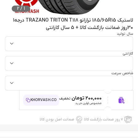
2
/
1
لاستیک 185/65R15 ترازانو TRAZANO TRITON T118 درجه1
30روز ضمانت بازگشت کالا + 5 سال گارانتی
سال تولید
گارانتی
شاخص سرعت
200,000 تومان
تخفیف
KHORVASH.CO
مخصوص اولین خرید
۷ روز ضمانت بازگشت کالا
ضمانت اصل بودن کالا