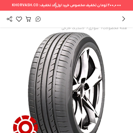
200,000 تومان
تخفیف مخصوص خرید اول
کد تخفیف:
KHORVASH.CO
/
/
همه محصولات
سواری
لاستیک خارجی