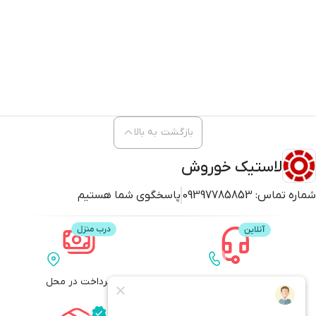
بازگشت به بالا
لاستیک خوروش
شماره تماس:
09397785853
پاسخگوی شما هستیم
پشتیبانی
پرداخت در محل