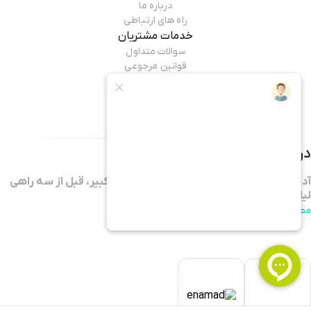
درباره ما
راه های ارتباطی
خدمات مشتریان
سوالات متداول
قوانین مرجوعی
راهنمای خرید
همراه ما باشید
درباره فروشگاه
لاستیک خوروش
آدرس: اصفهان، شاهپور جدید، خیابان امیرکبیر، قبل از سه راهی
لیلان، فروشگاه لاستیک بارز (خوروش)
مطالعه بیشتر
09397785853
فروشگاه
لاستیک خوروش
با 37 سال سابقه در زمینه‌ی توزیع
انواع لاستیک سواری، نیمه سنگین و سنگین ایرانی و خارجی، اینک
امکان خرید اینترنتی آسان را روی بستری امن و مطمئن فراهم کرده
و در نظر دارد محصولات خود را با مناسب‌ترین قیمت و بالاترین
کیفیت در کمترین زمان ممکن به دست شما برساند