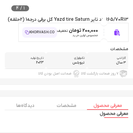
4
/
1
165/70R13 یزد تایر Yazd tire Saturn گل برفی درجه1 (2حلقه)
200,000 تومان
تخفیف
KHORVASH.CO
مخصوص اولین خرید
مشخصات
گارانتی
تکنولوژی
تاریخ تولید
۳ سال
تیوبلس
2023
۷ روز ضمانت بازگشت کالا
ضمانت اصل بودن کالا
معرفی محصول
مشخصات
دیدگاه ها
معرفی محصول