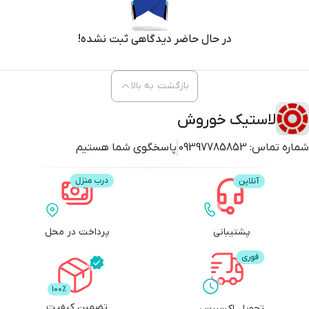
یکی از مهم‌ترین مزایای
لاستیک کویر تایر KB33 سایز 195/60R14
سواری نرم و
در حال حاضر دیدگاهی ثبت نشده!
راحت آن است. ساختار تایر به گونه‌ای طراحی شده که ضربات ناشی از
ناهمواری‌های سطح جاده را بهتر جذب کند و در نتیجه آسایش بیشتری برای
سرنشینان فراهم شود.
بازگشت به بالا
علاوه بر این، طراحی آج باعث افزایش چسبندگی در سطوح خیس شده و عملکرد
ترمزگیری را بهبود می‌بخشد. همچنین مقاومت غلتشی پایین‌تر این تایر می‌تواند
لاستیک خوروش
به کاهش مصرف سوخت خودرو کمک کند. از دیگر ویژگی‌های مهم این محصول
شماره تماس:
09397785853
پاسخگوی شما هستیم
می‌توان به دوام مناسب، صدای کم و پایداری مطلوب در سرعت‌های مختلف اشاره
کرد.
عملکرد لاستیک کویر تایر KB33 در رانندگی
لاستیک کویر تایر KB33 سایز 195/60R14
برای رانندگی روزمره طراحی شده و
پشتیبانی
پرداخت در محل
عملکرد مناسبی در مسیرهای شهری و جاده‌ای ارائه می‌دهد. در جاده‌های خشک،
فرمان‌پذیری خوبی دارد و به راننده احساس کنترل بیشتری منتقل می‌کند.
در شرایط بارانی نیز طراحی شیارهای آج به تخلیه آب کمک می‌کند و احتمال لغزش
را کاهش می‌دهد. به همین دلیل این محصول به عنوان یک تایر چهارفصل
تضمین کیفیت
شناخته می‌شود و می‌تواند در شرایط آب‌وهوایی مختلف عملکرد قابل قبولی
تحویل اکسپرس