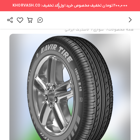
200,000 تومان
تخفیف مخصوص خرید اول
کد تخفیف:
KHORVASH.CO
/
/
همه محصولات
سواری
لاستیک ایرانی