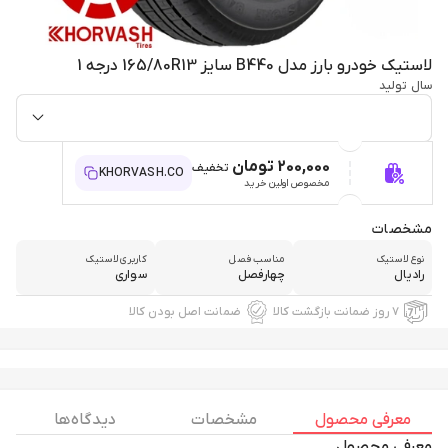
لاستیک خودرو بارز مدل B440 سایز 165/80R13 درجه 1
سال تولید
200,000 تومان
تخفیف
KHORVASH.CO
مخصوص اولین خرید
مشخصات
نوع لاستیک
مناسب فصل
کاربری لاستیک
رادیال
چهارفصل
سواری
۷ روز ضمانت بازگشت کالا
ضمانت اصل بودن کالا
معرفی محصول
مشخصات
دیدگاه ها
معرفی محصول