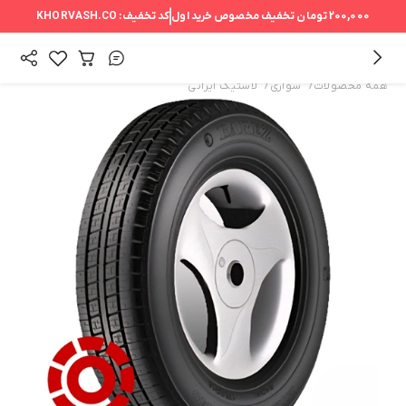
200,000 تومان
تخفیف مخصوص خرید اول
کد تخفیف:
KHORVASH.CO
/
/
همه محصولات
سواری
لاستیک ایرانی