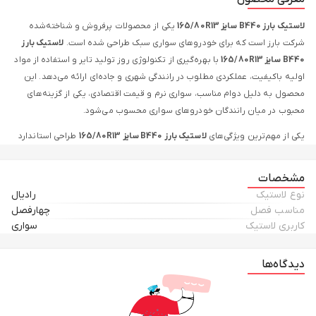
لاستیک بارز B440 سایز 165/80R13
یکی از محصولات پرفروش و شناخته‌شده
شرکت بارز است که برای خودروهای سواری سبک طراحی شده است.
لاستیک بارز
B440 سایز 165/80R13
با بهره‌گیری از تکنولوژی روز تولید تایر و استفاده از مواد
اولیه باکیفیت، عملکردی مطلوب در رانندگی شهری و جاده‌ای ارائه می‌دهد. این
محصول به دلیل دوام مناسب، سواری نرم و قیمت اقتصادی، یکی از گزینه‌های
محبوب در میان رانندگان خودروهای سواری محسوب می‌شود.
یکی از مهم‌ترین ویژگی‌های
لاستیک بارز B440 سایز 165/80R13
طراحی استاندارد
آج آن است. این طراحی موجب می‌شود سطح تماس لاستیک با جاده به شکل
یکنواخت حفظ شود و خودرو پایداری بیشتری در مسیر داشته باشد. علاوه بر این،
مشخصات
شیارهای موجود در سطح تایر به تخلیه بهتر آب کمک می‌کنند. بنابراین در شرایط
نوع لاستیک
رادیال
بارانی نیز چسبندگی مناسبی ایجاد شده و احتمال لغزش خودرو کاهش پیدا
مناسب فصل
چهارفصل
می‌کند.
کاربری لاستیک
سواری
علاوه بر این،
لاستیک بارز B440 سایز 165/80R13
برای رانندگی روزمره و استفاده
دیدگاه‌ها
شهری بسیار مناسب است. ساختار مهندسی‌شده این تایر باعث جذب بهتر ضربات
ناشی از ناهمواری‌های سطح جاده می‌شود. در نتیجه سرنشینان خودرو سواری
نرم‌تر و راحت‌تری را تجربه خواهند کرد. همچنین این ویژگی می‌تواند فشار
واردشده به سیستم تعلیق خودرو را نیز کاهش دهد.