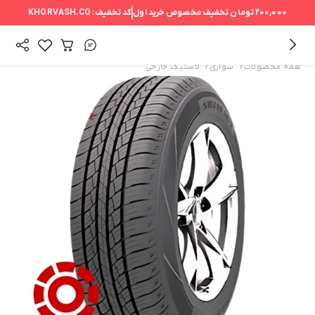
200,000 تومان
تخفیف مخصوص خرید اول
کد تخفیف:
KHORVASH.CO
/
/
همه محصولات
سواری
لاستیک خارجی