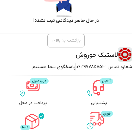
در حال حاضر دیدگاهی ثبت نشده!
بازگشت به بالا
لاستیک ترازانو آج SU318 سایز 225/65R17
موفق به کسب نمره AA500 در رتبه
لاستیک خوروش
بندی UTQG توسط اداره امنیت حمل و نقل جاده‌های ملی آمریکا شده است. این
شماره تماس:
09397785853
پاسخگوی شما هستیم
اصطلاح که کوتاه شده عبارت “Uniform Tire Quality Grading” است مربوط به
سه شاخصه اصلی درباره اندازه گیری میزان دوام یک تایر است که شامل موارد
پوشش آج تایر، مقدار چسبندگی و مقاومت آن نسبت به دما است. در نتیجه این
محصول یکی از با کیفیت ترین تایرهای موجود در بازار به شمار می آید.
پشتیبانی
پرداخت در محل