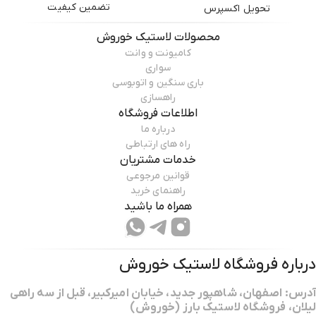
تضمین کیفیت
تحویل اکسپرس
محصولات
لاستیک خوروش
کامیونت و وانت
ویژگی‌های لاستیک ترازانو آج SU318 سایز 225/65R17
سواری
باری سنگین و اتوبوسی
استفاده از تکنولوژی سیلیکا برای چسبندگی بهتر و مقاومت غلتشی کمتر
راهسازی
دارای 4 شیار طولی برای دفع بهتر آب
اطلاعات فروشگاه
رانندگی فوق العاده راحت در جاده و بزرگراه
درباره ما
رانندگی ایمن در جاده‌های مرطوب
راه های ارتباطی
مناسب برای جاده های برفی و گِلی
خدمات مشتریان
عملکرد ترمزگیری مناسب
قوانین مرجوعی
ایجاد کمترین صدا
راهنمای خرید
مصرف سوخت کمتر
همراه ما باشید
رانندگی نرم و راحت
لاستیک ترازانو آج SU318 سایز 225/65R17 برای خودروهای زیر مناسب است
درباره فروشگاه
لاستیک خوروش
گرند ویتارا – RAV4- تیگو 5 – بی وای دی s6 – لکسوس RX350 – نیسان ایکس
آدرس: اصفهان، شاهپور جدید، خیابان امیرکبیر، قبل از سه راهی
تریل – هاوال H6 – لکسوس NX300H- هوندا CRV- جیلی X7
لیلان، فروشگاه لاستیک بارز (خوروش)