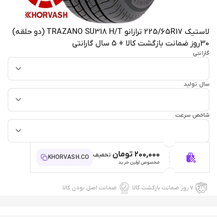
لاستیک 225/65R17 ترازانو TRAZANO SU318 H/T (دو حلقه)
30روز ضمانت بازگشت کالا + 5 سال گارانتی
گارانتی
سال تولید
شاخص سرعت
200,000 تومان
تخفیف
KHORVASH.CO
مخصوص اولین خرید
۷ روز ضمانت بازگشت کالا
ضمانت اصل بودن کالا