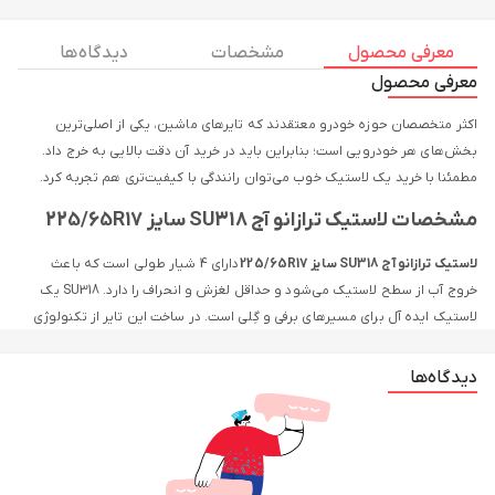
معرفی محصول
مشخصات
دیدگاه ها
معرفی محصول
اکثر متخصصان حوزه خودرو معتقدند که تایرهای ماشین، یکی از اصلی‌ترین
بخش‌های هر خودرویی است؛ بنابراین باید در خرید آن دقت بالایی به خرج داد.
مطمئنا با خرید یک لاستیک خوب می‌توان رانندگی با کیفیت‌تری هم تجربه کرد.
مشخصات لاستیک ترازانو آج SU318 سایز 225/65R17
لاستیک ترازانو آج SU318 سایز 225/65R17
دارای 4 شیار طولی است که باعث
خروج آب از سطح لاستیک می‌شود و حداقل لغزش و انحراف را دارد. SU318 یک
لاستیک ایده آل برای مسیرهای برفی و گِلی است. در ساخت این تایر از تکنولوژی
سیلیکا برای چسبندگی بهتر و مقاومت غلتشی کمتر نیز استفاده شده است.
دیدگاه‌ها
این تایر نهایت راحتی را برای راننده و سرنشینان در جاده فراهم می‌کند. این تایرها
حداقل میزان آلودگی صوتی را دارند، همچنین باعث صرفه جویی در مصرف سوخت
خودرو هم می‌شوند. تایر ترازانو مدل SU318 دارای عملکرد ترمزگیری مناسب است
و ایمنی شما را در طول سفر فراهم می‌کند.