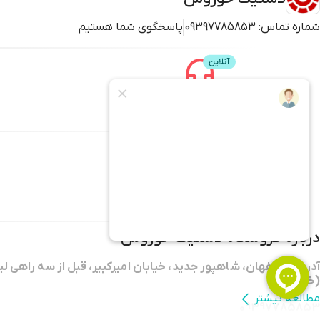
شماره تماس:
09397785853
پاسخگوی شما هستیم
پشتیبانی
محصولات
لاستیک خوروش
کامیونت و وانت
سواری
باری سنگین و اتوبوسی
راهسازی
درباره فروشگاه
لاستیک خوروش
آدرس: اصفهان، شاهپور جدید، خیابان امیرکبیر، قبل از سه راهی لی
(خوروش)
مطالعه بیشتر
09397785853