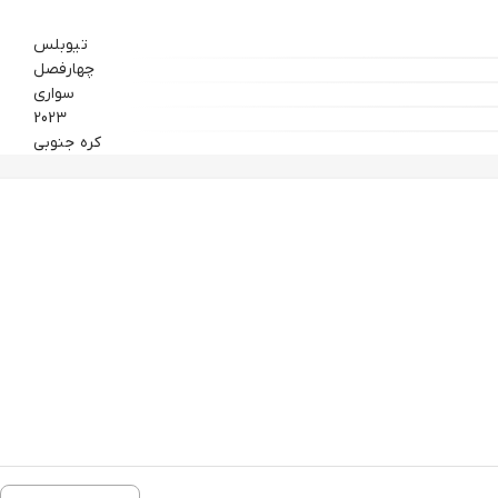
تیوبلس
چهارفصل
سواری
202۳
کره جنوبی