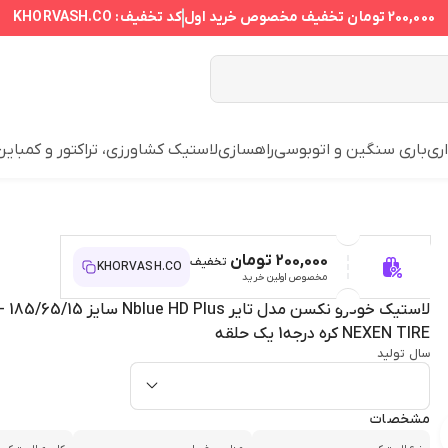
200,000 تومان
تخفیف مخصوص خرید اول
کد تخفیف:
KHORVASH.CO
ری
باری سنگین و اتوبوسی
راهسازی
لاستیک کشاورزی، تراکتور و کمباین
200,000 تومان
تخفیف
KHORVASH.CO
مخصوص اولین خرید
NEXEN TIRE کره درجه1 یک حلقه
سال تولید
مشخصات