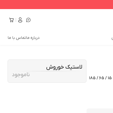
درباره ما
تماس با ما
لاستیک خوروش
ناموجود
لاستیک خودرو نکسن مدل تایر Nblue HD Plus سایز 185/65/15 - 15 / 65 / 185