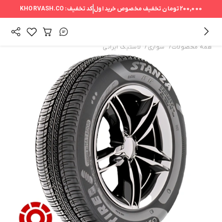
200,000 تومان
تخفیف مخصوص خرید اول
کد تخفیف:
KHORVASH.CO
/
/
همه محصولات
سواری
لاستیک ایرانی