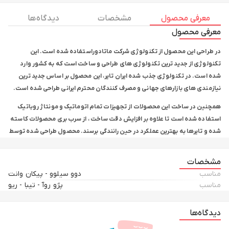
معرفی محصول
مشخصات
دیدگاه ها
معرفی محصول
در طراحی این محصول از تکنولوژی شرکت ماتادوراستفاده شده است. این
تکنولوژی از جدید ترین تکنولوژی های طراحی و ساخت است که به کشور وارد
شده است. در تکنولوژی جذب شده ایران تایر، این محصول بر اساس جدید ترین
نیازمندی های بازارهای جهانی و مصرف کنندگان محترم ایرانی طراحی شده است.
همچنین در ساخت این محصولات از تجهیزات تمام اتوماتیک و مونتاژ روباتیک
استفاده شده است تا علاوه بر افزایش دقت ساخت ، از سرب بری محصولات کاسته
شده و تایرها به بهترین عملکرد در حین رانندگی برسند. محصول طراحی شده توسط
ایران تایر ، جزو معدود برند های داخلی است که استاندارد های اروپایی را گذرانده و
از نظر ویژه گی هایی همانند سایش این محصولات بالاترین شاخصه را در بازار
مشخصات
داخلی دارند.
مناسب
دوو سیلوو - پیکان وانت
مناسب
پژو روآ - تیبا - ریو
این محصول در سایزهای زیر به بازار مصرف داخل و خارج کشور عرضه میگردد:
175/70R13
دیدگاه‌ها
عمده ترین ویژگی های طراحی شده در این تایر (لاستیک) عبارت است: