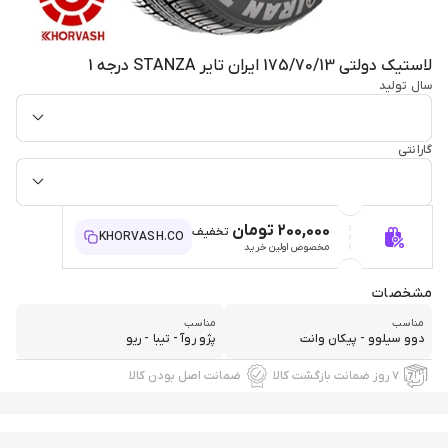
لاستیک دولتی 175/70/13 ایران تایر STANZA درجه 1
سال تولید
گارانتی
200,000 تومان
تخفیف
KHORVASH.CO
مخصوص اولین خرید
مشخصات
مناسب
مناسب
دوو سیلوو - پیکان وانت
پژو روآ - تیبا - ریو
۷ روز ضمانت بازگشت کالا
ضمانت اصل بودن کالا