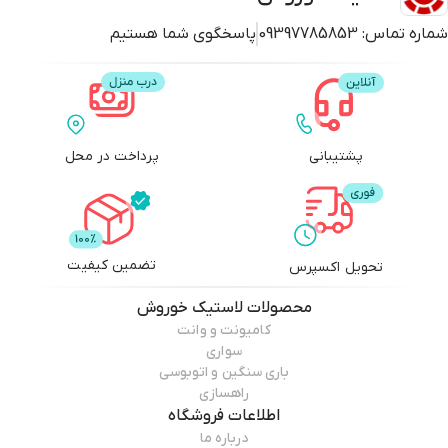
شماره تماس:
09397785853
پاسخگوی شما هستیم
پشتیبانی
پرداخت در محل
تضمین کیفیت
تحویل اکسپرس
محصولات
لاستیک خوروش
کامیونت و وانت
سواری
باری سنگین و اتوبوسی
راهسازی
اطلاعات فروشگاه
درباره ما