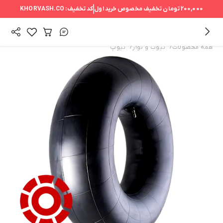
200,000 تومان
تخفیف مخصوص خرید اول
کد تخفیف:
KHORVASH.CO
/
/
همه محصولات
تیوب و نوار
تیوپ