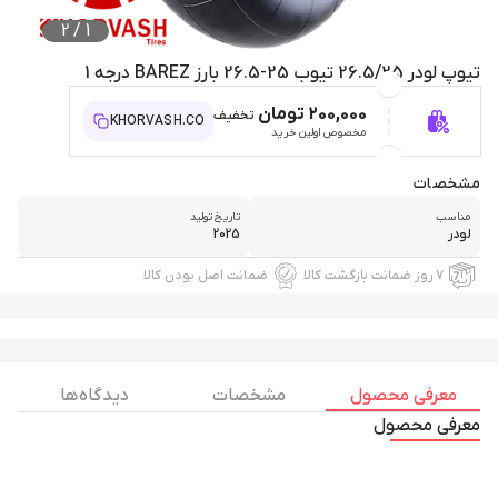
2
/
1
تیوپ لودر 26.5/25 تیوب 25-26.5 بارز BAREZ درجه 1
200,000 تومان
تخفیف
KHORVASH.CO
مخصوص اولین خرید
مشخصات
مناسب
تاریخ تولید
لودر
2025
۷ روز ضمانت بازگشت کالا
ضمانت اصل بودن کالا
معرفی محصول
مشخصات
دیدگاه ها
معرفی محصول