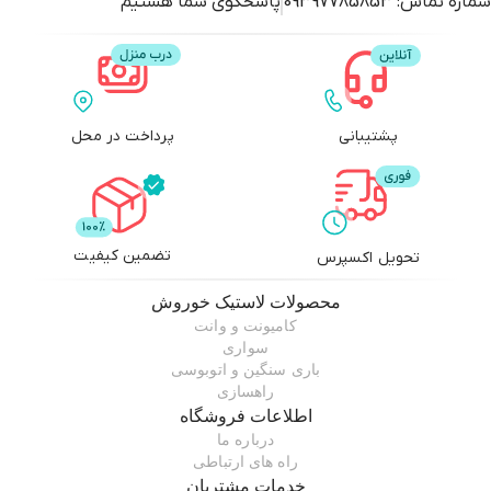
شماره تماس:
09397785853
پاسخگوی شما هستیم
پشتیبانی
پرداخت در محل
تضمین کیفیت
تحویل اکسپرس
محصولات
لاستیک خوروش
کامیونت و وانت
سواری
باری سنگین و اتوبوسی
راهسازی
اطلاعات فروشگاه
درباره ما
راه های ارتباطی
خدمات مشتریان