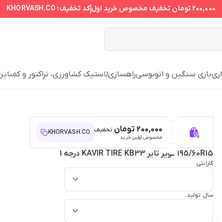
200,000 تومان
تخفیف مخصوص خرید اول
کد تخفیف:
KHORVASH.CO
ری
باری سنگین و اتوبوسی
راهسازی
لاستیک کشاورزی، تراکتور و کمباین
200,000 تومان
تخفیف
KHORVASH.CO
مخصوص اولین خرید
195/60R15 کویر تایر KAVIR TIRE KB33 درجه 1
گارانتی
سال تولید