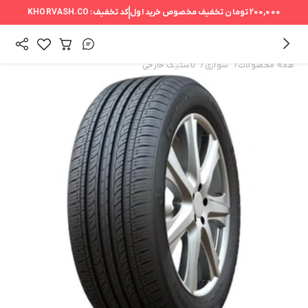
200,000 تومان
تخفیف مخصوص خرید اول
کد تخفیف:
KHORVASH.CO
/
/
همه محصولات
سواری
لاستیک خارجی