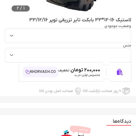
2
/
1
لاستیک 16-12*33 بابکت تایر تزریقی توپر 33/12/16
وضعیت موجودی
جنس
200,000 تومان
تخفیف
KHORVASH.CO
مخصوص اولین خرید
۷ روز ضمانت بازگشت کالا
ضمانت اصل بودن کالا
دیدگاه‌ها