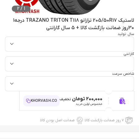
2
/
1
لاستیک 205/50R17 ترازانو TRAZANO TRITON T118 درجه1
30روز ضمانت بازگشت کالا + 5 سال گارانتی
سال تولید
گارانتی
شاخص سرعت
200,000 تومان
تخفیف
KHORVASH.CO
مخصوص اولین خرید
۷ روز ضمانت بازگشت کالا
ضمانت اصل بودن کالا