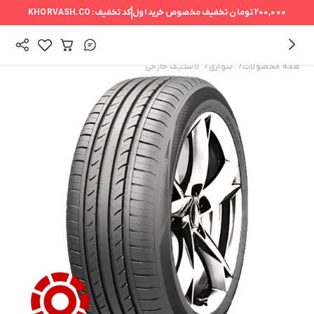
200,000 تومان
تخفیف مخصوص خرید اول
کد تخفیف:
KHORVASH.CO
/
/
همه محصولات
سواری
لاستیک خارجی