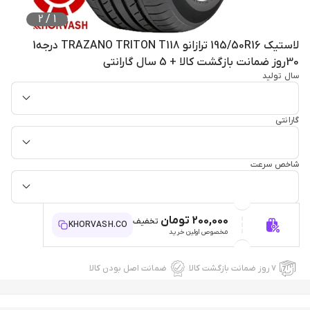
2
/
1
لاستیک 195/50R16 ترازانو TRAZANO TRITON T118 درجه1
30روز ضمانت بازگشت کالا + 5 سال گارانتی
سال تولید
گارانتی
شاخص سرعت
200,000 تومان
تخفیف
KHORVASH.CO
مخصوص اولین خرید
۷ روز ضمانت بازگشت کالا
ضمانت اصل بودن کالا