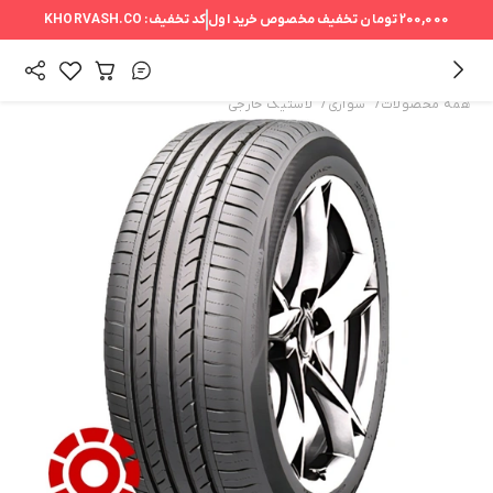
200,000 تومان
تخفیف مخصوص خرید اول
کد تخفیف:
KHORVASH.CO
/
/
همه محصولات
سواری
لاستیک خارجی