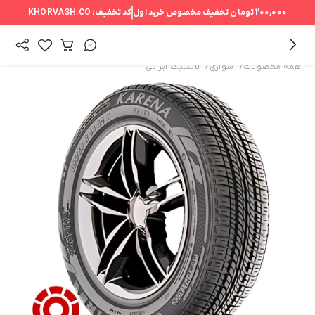
200,000 تومان
تخفیف مخصوص خرید اول
کد تخفیف:
KHORVASH.CO
/
/
همه محصولات
سواری
لاستیک ایرانی