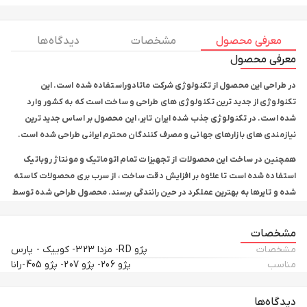
معرفی محصول
مشخصات
دیدگاه ها
معرفی محصول
در طراحی این محصول از تکنولوژی شرکت ماتادوراستفاده شده است. این
تکنولوژی از جدید ترین تکنولوژی های طراحی و ساخت است که به کشور وارد
شده است. در تکنولوژی جذب شده ایران تایر، این محصول بر اساس جدید ترین
نیازمندی های بازارهای جهانی و مصرف کنندگان محترم ایرانی طراحی شده است.
همچنین در ساخت این محصولات از تجهیزات تمام اتوماتیک و مونتاژ روباتیک
استفاده شده است تا علاوه بر افزایش دقت ساخت ، از سرب بری محصولات کاسته
شده و تایرها به بهترین عملکرد در حین رانندگی برسند. محصول طراحی شده توسط
ایران تایر ، جزو معدود برند های داخلی است که استاندارد های اروپایی را گذرانده و
از نظر ویژه گی هایی همانند سایش این محصولات بالاترین شاخصه را در بازار
مشخصات
داخلی دارند.
مشخصات
پژو RD- مزدا 323- کوییک - پارس
مناسب
پژو 206- پژو 207- پژو 405-رانا
این محصول در سایزهای زیر به بازار مصرف داخل و خارج کشور عرضه میگردد:
185/60R14
دیدگاه‌ها