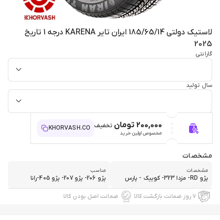
لاستیک دولتی 185/65/14 ایران تایر KARENA درجه 1 تاریخ
2025
گارانتی
سال تولید
200,000 تومان
تخفیف
KHORVASH.CO
مخصوص اولین خرید
مشخصات
مشخصات
مناسب
پژو RD- مزدا 323- کوییک - پارس
پژو 206- پژو 207- پژو 405-رانا
۷ روز ضمانت بازگشت کالا
ضمانت اصل بودن کالا