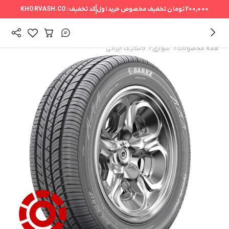
200,000 تومان
تخفیف مخصوص خرید اول
کد تخفیف:
KHORVASH.CO
/
/
همه محصولات
سواری
لاستیک ایرانی