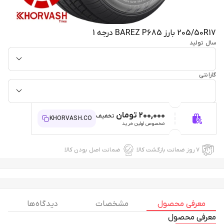
205/50R17 بارز BAREZ P685 درجه 1
سال تولید
گارانتی
200,000 تومان
تخفیف
KHORVASH.CO
مخصوص اولین خرید
۷ روز ضمانت بازگشت کالا
ضمانت اصل بودن کالا
معرفی محصول
مشخصات
دیدگاه ها
معرفی محصول