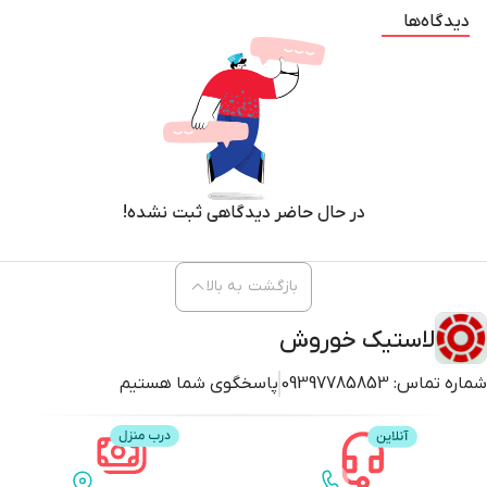
طرح رویه OPTIRIDE در سمت چپ نمودار قرار دارد و جزء دسته راحتی سرنشین
دیدگاه‌ها
قرار میگیرد، از نظر عملکرد مشابه طرح proride می باشد. این طرح رویه در
سایزهای مختلف، قابل استفاده برای مصرف کنندگان می باشد.
ویژگی ها:
پترن نامتقارن و چهار شیار رویه تایر علاوه بر پایداری خودرو در پیج ها،
موجب تسهیل خروج آب از سطح تماس تایر با جاده و بهبود خاصیت آب
پیمایش می شود.
در حال حاضر دیدگاهی ثبت نشده!
بلوک های ریز و بهم پیوسته تعبیه شده در پترن کیفیت سواری نرم تایر
را به همراه دارد.
بلوک های عریض و بهم پیوسته با شیارهای کم عرض تایر در ناحیه شانه،
بازگشت به بالا
علاوه بر افزایش فرمانپذیری، منجر به حفظ حداکثری تماس تایر با سطح
جاده در کلیه مسیرها و مانورها می گردد.
لاستیک خوروش
شماره تماس:
09397785853
پاسخگوی شما هستیم